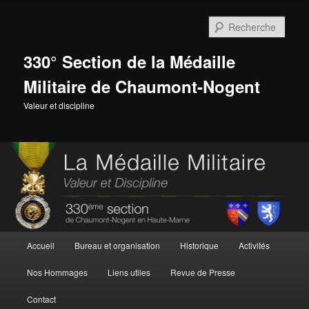
Aller
au
Rech
contenu
principal
330° Section de la Médaille
Militaire de Chaumont-Nogent
Valeur et discipline
Menu
Accueil
Bureau et organisation
Historique
Activités
principal
Nos Hommages
Liens utiles
Revue de Presse
Contact