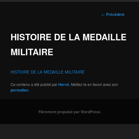
Navigation
←
Précédent
des
articles
HISTOIRE DE LA MEDAILLE
MILITAIRE
HISTOIRE DE LA MEDAILLE MILITAIRE
Ce contenu a été publié par
Hervé
. Mettez-le en favori avec son
permalien
.
Fièrement propulsé par WordPress