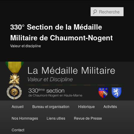
Aller
au
Rech
contenu
principal
330° Section de la Médaille
Militaire de Chaumont-Nogent
Valeur et discipline
Menu
Accueil
Bureau et organisation
Historique
Activités
principal
Nos Hommages
Liens utiles
Revue de Presse
Contact