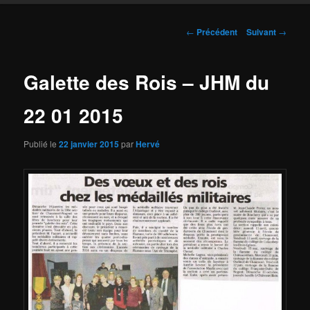
Navigation
←
Précédent
Suivant
→
des
articles
Galette des Rois – JHM du
22 01 2015
Publié le
22 janvier 2015
par
Hervé