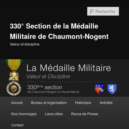
Aller
au
Rech
contenu
principal
330° Section de la Médaille
Militaire de Chaumont-Nogent
Valeur et discipline
Menu
Accueil
Bureau et organisation
Historique
Activités
principal
Nos Hommages
Liens utiles
Revue de Presse
Contact