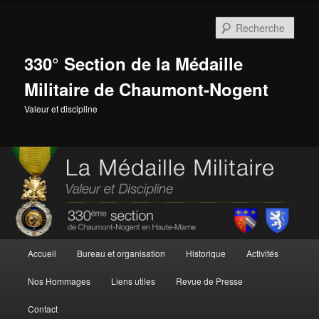
Aller
au
Rech
contenu
principal
330° Section de la Médaille
Militaire de Chaumont-Nogent
Valeur et discipline
Menu
Accueil
Bureau et organisation
Historique
Activités
principal
Nos Hommages
Liens utiles
Revue de Presse
Contact