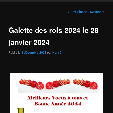
Navigation
←
Précédent
Suivant
→
des
articles
Galette des rois 2024 le 28
janvier 2024
Publié le
8 décembre 2023
par
Hervé