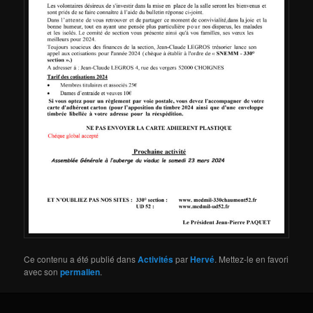
Ce contenu a été publié dans
Activités
par
Hervé
. Mettez-le en favori
avec son
permalien
.