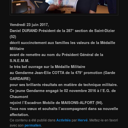
Vendredi 23 juin 2017,
Daniel DURAND Président de la 287° section de Saint-Dizier
(52)
décrit succinctement aux familles les valeurs de la Médaille
Militaire
avant de remettre au nom du Président Général de la
S.N.E.M.M.
le très bel ouvrage sur la Médaille Militaire
au Gendarme Jean-Elie COTTA
de la 479° promotion (Garde
GARDAIRE)
pour ses brillants résultats en matière de technique militaire.
Ce jeune Gendarme
engagé le 02 novembre 2016 à l’E.G. de
Chaumont
rejoint l’Escadron Mobile de MAISONS-ALFORT (94).
Tous nos vœux et souhaits l’accompagnent dans sa nouvelle
affectation.
Ce contenu a été publié dans
Activités
par
Hervé
. Mettez-le en favori
avec son
permalien
.