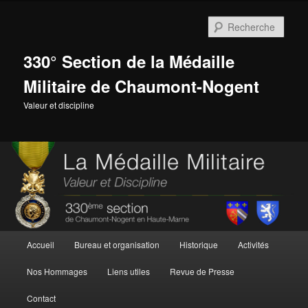
Aller
au
Rech
contenu
principal
330° Section de la Médaille
Militaire de Chaumont-Nogent
Valeur et discipline
Menu
Accueil
Bureau et organisation
Historique
Activités
principal
Nos Hommages
Liens utiles
Revue de Presse
Contact