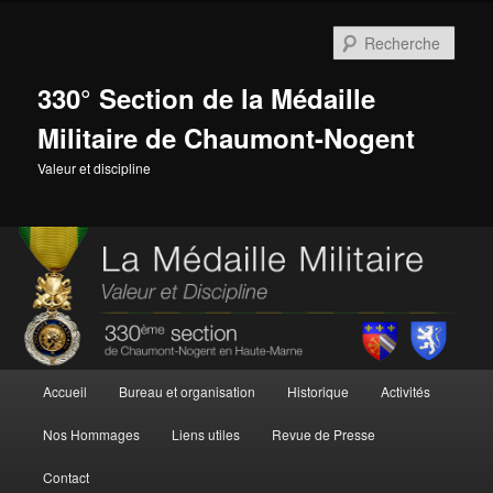
Aller
au
Rech
contenu
principal
330° Section de la Médaille
Militaire de Chaumont-Nogent
Valeur et discipline
Menu
Accueil
Bureau et organisation
Historique
Activités
principal
Nos Hommages
Liens utiles
Revue de Presse
Contact