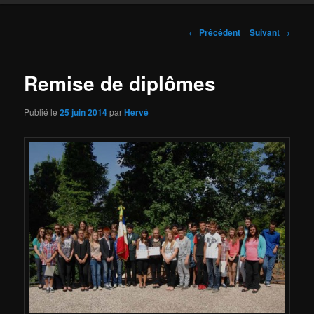
Navigation
←
Précédent
Suivant
→
des
articles
Remise de diplômes
Publié le
25 juin 2014
par
Hervé