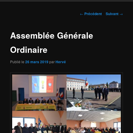
Navigation
←
Précédent
Suivant
→
des
articles
Assemblée Générale
Ordinaire
Publié le
26 mars 2019
par
Hervé