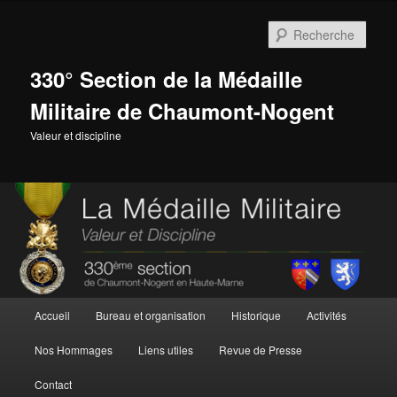
Aller
au
Rech
contenu
principal
330° Section de la Médaille
Militaire de Chaumont-Nogent
Valeur et discipline
Menu
Accueil
Bureau et organisation
Historique
Activités
principal
Nos Hommages
Liens utiles
Revue de Presse
Contact